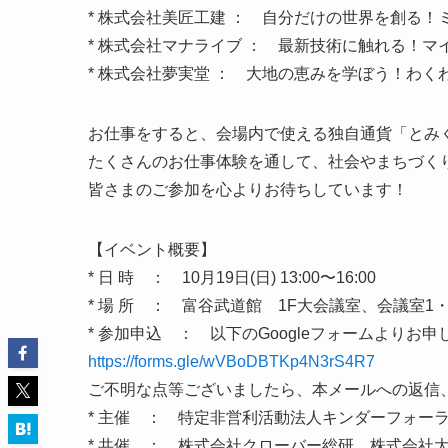
* 株式会社美匠工建 ： 自分だけの世界を創る！
* 株式会社マナライブ ： 最新技術に触れる！
* 株式会社夢実堂 ： 大地の恵みを学ぼう！わく
お仕事をすると、会場内で使える独自通貨「とみ
たくさんのお仕事体験を通して、社会やまちづく
皆さまのご参加を心よりお待ちしています！
【イベント概要】
* 日 時 ： 10月19日(日) 13:00〜16:00
* 場 所 ： 富谷武道館 1F大会議室、会議室1・
* 参加申込 ： 以下のGoogleフォームよりお
https://forms.gle/wVBoDBTKp4N3rS4R7
ご不明な点等ございましたら、本メールへの返信、もしくは
* 主催 ： 特定非営利活動法人キンダーフォー
* 共催 ： 株式会社クローバー総研、株式会社